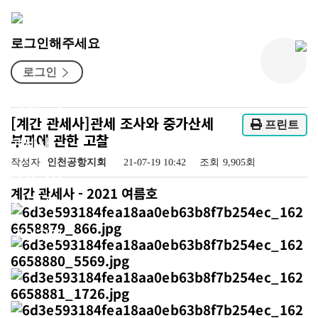
소식터
로그인해주세요
로그인
공지사항
경조사
주요행사
공항 소식
관세뉴스
자유게시판
지회소개
[계간 관세사]관세 조사와 중가산세
프린트
부과에 관한 고찰
관세사
작성자
인천공항지회
21-07-19 10:42
조회
9,905회
자료마당
계간 관세사 - 2021 여름호
소식터
구인구직