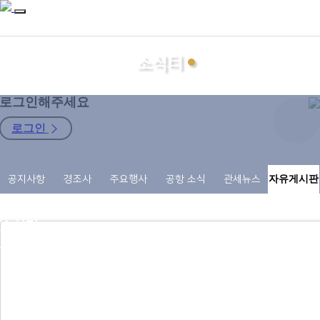
소식터
로그인해주세요
로그인
지회소개
공지사항
경조사
주요행사
공항 소식
관세뉴스
자유게시판
관세사
자료마당
소식터
구인구직