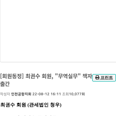
[회원동정] 최권수 회원, "무역실무" 책자
프린트
출간
작성자
인천공항지회
22-08-12 16:11
조회
10,077회
최권수 회원
(
관세법인 청우
)