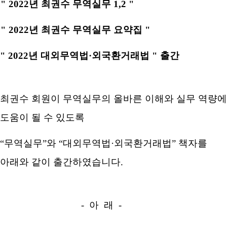
" 2022
년 최권수 무역실무
1,2
"
" 2022
년 최권수 무역실무 요약집
"
" 2022
년 대외무역법
·
외국환거래법
"
출간
최권수 회원이 무역실무의 올바른 이해와 실무 역량
도움이 될 수 있도록
“
무역실무
”
와
“
대외무역법
·
외국환거래법
”
책자를
아래와 같이 출간하였습니다
.
-
아 래
-