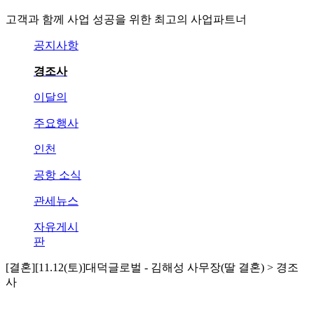
고객과 함께 사업 성공을 위한 최고의 사업파트너
공지사항
경조사
이달의
주요행사
인천
공항 소식
관세뉴스
자유게시
판
[결혼][11.12(토)]대덕글로벌 - 김해성 사무장(딸 결혼) > 경조
사